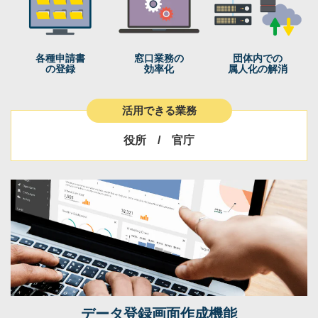
各種申請書
窓口業務の
団体内での
の登録
効率化
属人化の解消
活用できる業務
役所 / 官庁
データ登録画面作成機能